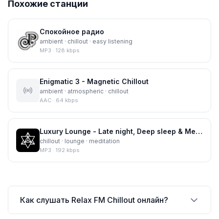
Похожие станции
Спокойное радио
ambient · chillout · easy listening
MP3
·
128
kbps
Enigmatic 3 - Magnetic Chillout
ambient · atmospheric · chillout
AAC
·
64
kbps
Luxury Lounge - Late night, Deep sleep & Meditation
chillout · lounge · meditation
MP3
·
192
kbps
Как слушать Relax FM Chillout онлайн?