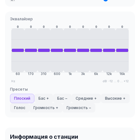
Эквалайзер
0
0
0
0
0
0
0
0
0
60
170
310
600
1k
3k
6k
12k
16k
Hz
dB: -12 ... 0 ... +12
Пресеты
Плоский
Бас +
Бас −
Средние +
Высокие +
Голос
Громкость +
Громкость −
Информация о станции